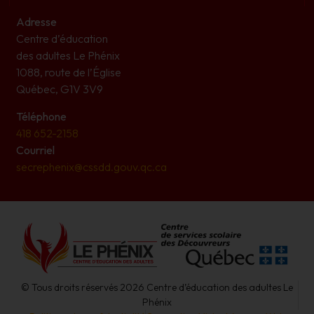
Adresse
Centre d’éducation
des adultes Le Phénix
1088, route de l’Église
Québec, G1V 3V9
Téléphone
418 652-2158
Courriel
secrephenix@cssdd.gouv.qc.ca
© Tous droits réservés 2026 Centre d’éducation des adultes Le
Phénix