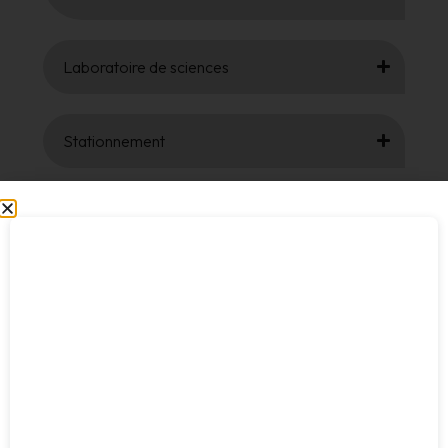
Laboratoire de sciences
Stationnement
Carte d’autobus (RTC) – Carte Opus
Changement d’adresse et/ou de numéro de
téléphone