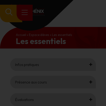
Accueil
»
Espace élèves
»
Les essentiels
Les essentiels
Infos pratiques
Présence aux cours
Évaluations